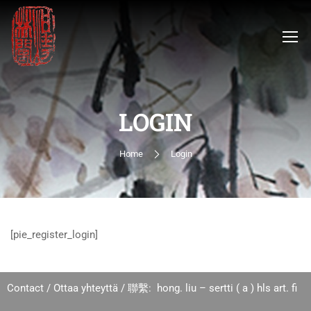
LOGIN
Home
Login
[pie_register_login]
Contact / Ottaa yhteyttä / 聯繫: hong. liu – sertti ( a ) hls art. fi