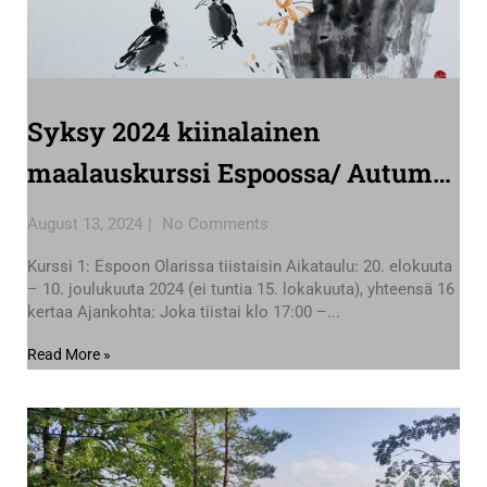
Syksy 2024 kiinalainen
maalauskurssi Espoossa/ Autumn
2024 Chinese painting course in
August 13, 2024
No Comments
Espoo
Kurssi 1: Espoon Olarissa tiistaisin Aikataulu: 20. elokuuta
– 10. joulukuuta 2024 (ei tuntia 15. lokakuuta), yhteensä 16
kertaa Ajankohta: Joka tiistai klo 17:00 –...
Read More »