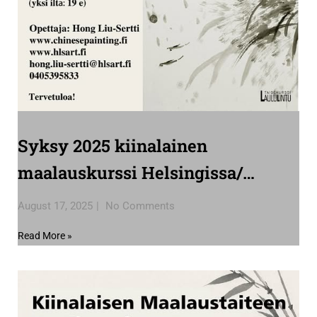
Syksy 2025 kiinalainen
maalauskurssi Helsingissa/
Autumn 2025 Chinese painting
August 17, 2025
No Comments
course in Helsinki
Read More »