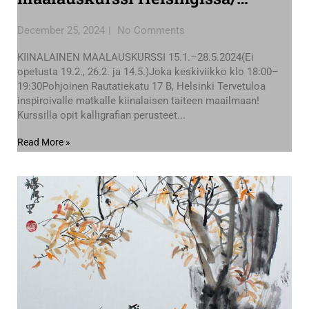
Spring 2025 Chinese painting
December 25, 2024
No Comments
course in Helsinki
KIINALAINEN MAALAUSKURSSI 15.1.–28.5.2024(Ei
opetusta 19.2., 26.2. ja 14.5.)Joka keskiviikko klo 18:00–
19:30Pohjoinen Rautatiekatu 17 B, Helsinki Tervetuloa
inspiroivalle matkalle kiinalaisen taiteen maailmaan!
Kurssilla opit kalligrafian perusteet...
Read More »