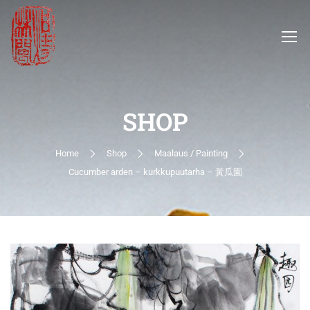
SHOP
Home
Shop
Maalaus / Painting
Cucumber arden – kurkkupuutarha – 黃瓜園