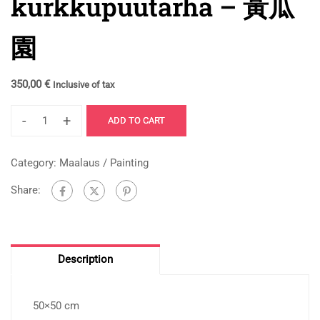
kurkkupuutarha – 黃瓜
園
350,00
€
Inclusive of tax
-
+
ADD TO CART
Category:
Maalaus / Painting
Share:
Description
50×50 cm