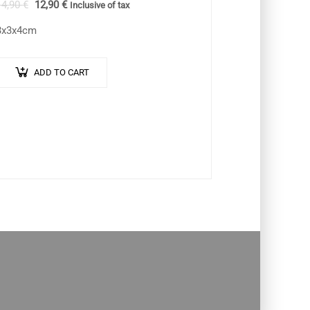
14,90
€
12,90
€
Inclusive of tax
3x3x4cm
ADD TO CART