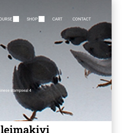
COURSE
SHOP
CART
CONTACT
 Chinese stampseal 4
 leimakivi