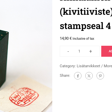
(kivitiiviste
stampseal 4
14,90
€
Inclusive of tax
-
+
A
Category:
Lisätarvikkeet / Mor
Share: