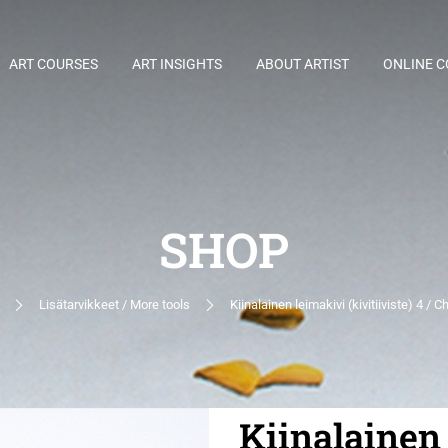
ART COURSES
ART INSIGHTS
ABOUT ARTIST
ONLINE 
SHOP
Lisätarvikkeet / More tools
Kiinalainen leimakivi (kivitiiviste) 4 /
Kiinalainen