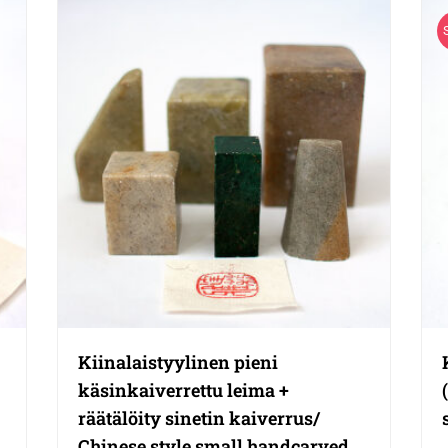
Kiinalaistyylinen pieni
käsinkaiverrettu leima +
räätälöity sinetin kaiverrus/
Chinese style small handcarved