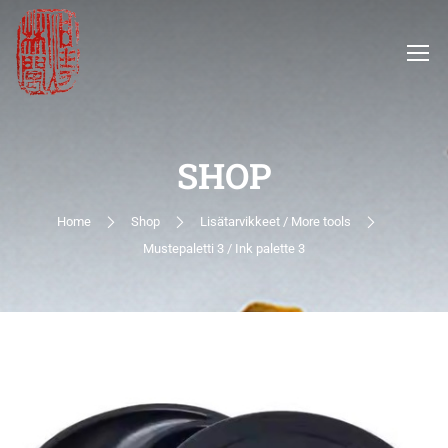
SHOP
Home
Shop
Lisätarvikkeet / More tools
Mustepaletti 3 / Ink palette 3