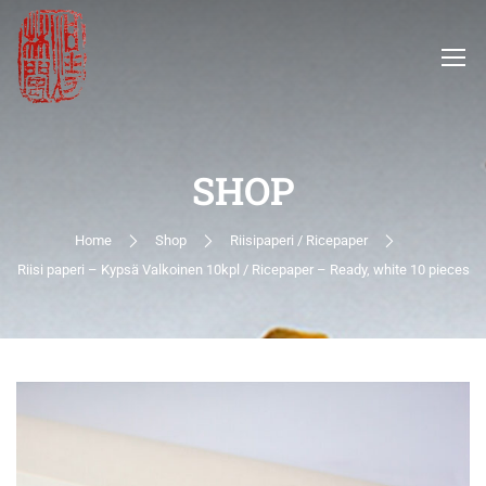
SHOP
Home
Shop
Riisipaperi / Ricepaper
Riisi paperi – Kypsä Valkoinen 10kpl / Ricepaper – Ready, white 10 pieces