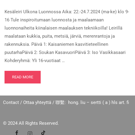
Kesäleiri Ulkona Luonnossa Aika: 22.-24.7.2024 (ma-ke) klo 9-
16 Tule inspiroitumaan luonnosta ja maalaamaan
luonnonaiheita kiinalaisen maalauksen tekniikoilla! Leirillä
maalataan kukkia, puita, metsiä, järviä, merenrantoja ja
rakennuksia. Päivä 1: Kaisaniemen kasvitieteellinen
puutarhaPäivä 2: Soukan KasavuoriPäivä 3: Iso Vasikkasaari
Kohderyhmä: Yli 16-vuotiaat …
READ MORE
Contact / Ottaa yhteyttä / 聯繫: hong. liu – sertti ( a ) hls art. fi
© 2024 All Rights Reserved.