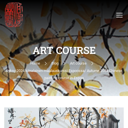
ART COURSE
Home
Blog
Art course
Syksy 2024 kiinalainen maalauskurssi Espoossa/ Autumn 2024 Chinese
painting course in Espoo