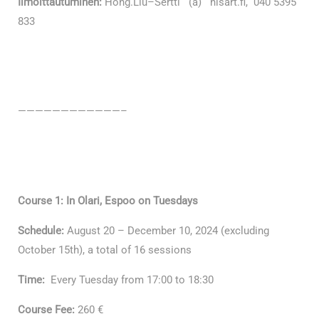
Ilmoittautuminen:
Hong.Liu–Sertti (a) hlsart.fi, 040 5395
833
————————————–
Course 1: In Olari, Espoo on Tuesdays
Schedule:
August 20 – December 10, 2024 (excluding
October 15th), a total of 16 sessions
Time:
Every Tuesday from 17:00 to 18:30
Course Fee:
260 €