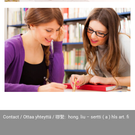
Contact / Ottaa yhteyttä / 聯繫: hong. liu – sertti ( a ) hls art. fi